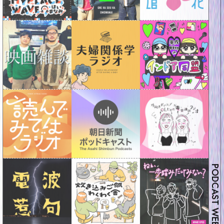
PODCAST WEEKEND 2026 ─ 女性がよく寝てよく働けるラジオ わたしとねむり研究所 〈 5/10 Sun 10:00 - 18:00 〉