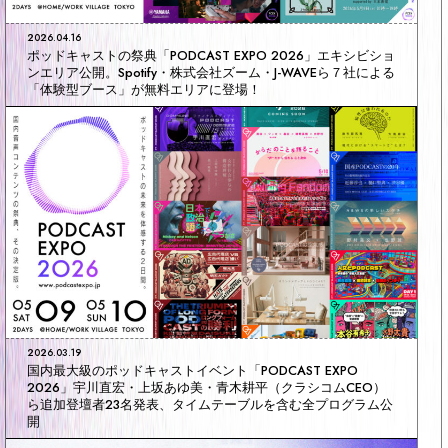
2026.04.16
ポッドキャストの祭典「PODCAST EXPO 2026」エキシビショ
ンエリア公開。Spotify・株式会社ズーム・J-WAVEら７社による
「体験型ブース」が無料エリアに登場！
2026.03.19
国内最大級のポッドキャストイベント「PODCAST EXPO
2026」宇川直宏・上坂あゆ美・青木耕平（クラシコムCEO）
ら追加登壇者23名発表、タイムテーブルを含む全プログラム公
開