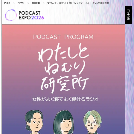
PCEX
PCWE
BOOTH
女性がよく寝てよく働けるラジオ わたしとねむり研究所
menu