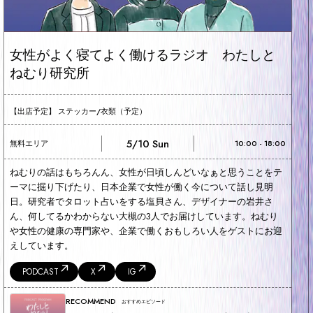
女性がよく寝てよく働けるラジオ わたしと
ねむり研究所
【出店予定】 ステッカー/衣類（予定）
5/10 Sun
無料エリア
10:00 - 18:00
ねむりの話はもちろんん、女性が日頃しんどいなぁと思うことをテ
ーマに掘り下げたり、日本企業で女性が働く今について話し見明
日。研究者でタロット占いをする塩貝さん、デザイナーの岩井さ
ん、何してるかわからない大槻の3人でお届けしています。ねむり
や女性の健康の専門家や、企業で働くおもしろい人をゲストにお迎
えしています。
PODCAST
X
IG
RECOMMEND
おすすめエピソード