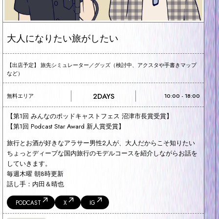
大人になりたい旅がしたい
【出店予定】 旅先シミュレーター／グッズ（検討中、アクスタや手書きマップ
など）
2DAYS
無料エリア
10:00 - 18:00
【第1回 みんなのポッドキャストフェス 沼津市長賞受賞】
【第1回 Podcast Star Award 新人賞受賞】
旅行とお酒が好きなアラサー男性2人が、大人だからこそ知りたい
ちょっとディープな国内旅行のモデルコースを紹介しながらお話を
していきます。
毎週木曜 朝8時更新
話し手：内田＆晴也
PODCAST
X
IG