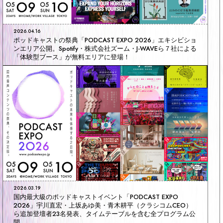
2026.04.16
ポッドキャストの祭典「PODCAST EXPO 2026」エキシビショ
ンエリア公開。Spotify・株式会社ズーム・J-WAVEら７社による
「体験型ブース」が無料エリアに登場！
2026.03.19
国内最大級のポッドキャストイベント「PODCAST EXPO
2026」宇川直宏・上坂あゆ美・青木耕平（クラシコムCEO）
ら追加登壇者23名発表、タイムテーブルを含む全プログラム公
開