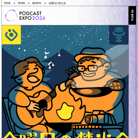
PCEX
PCWE
BOOTH
金曜日の焚火会
menu