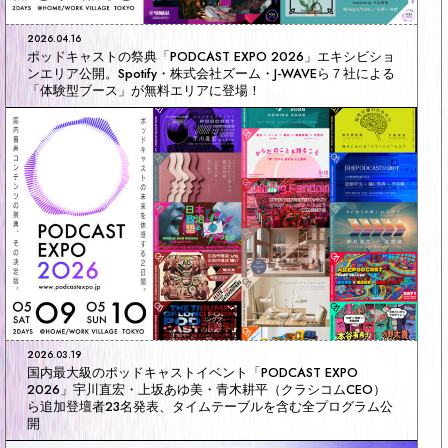
2026.04.16
ポッドキャストの祭典「PODCAST EXPO 2026」エキシビショ
ンエリア公開。Spotify・株式会社ズーム・J-WAVEら７社による
「体験型ブース」が無料エリアに登場！
2026.03.19
国内最大級のポッドキャストイベント「PODCAST EXPO
2026」宇川直宏・上坂あゆ美・青木耕平（クラシコムCEO）
ら追加登壇者23名発表、タイムテーブルを含む全プログラム公
開