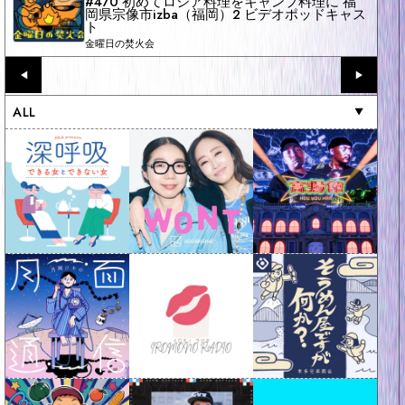
#470 初めてロシア料理をキャンプ料理に 福
岡県宗像市izba（福岡）2 ビデオポッドキャス
ト
金曜日の焚火会
◀︎
▶︎