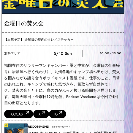
金曜日の焚火会
【出店予定】 金曜日の焼肉のタレ／ステッカー
5/10 Sun
無料エリア
10:00 - 18:00
福岡在住のサラリーマンキャンパー・梁と中富が、金曜日の仕事帰
りに居酒屋へ行く代わりに、九州各地のキャンプ場へ出かけ、焚火
を囲みながら語り合うポッドキャスト番組です。仕事のこと、日常
のあれこれ、キャンプで感じた気づきを、気取らず自然体でトー
ク。焚火の音とともに、肩の力がふっと抜ける時間をお届けしま
す。毎週火曜日・金曜日19時配信。Podcast Weekendは今回で4回
目の出店となります。
PODCAST
X
IG
RECOMMEND
おすすめエピソード