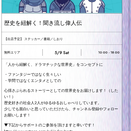
歴史を紐解く！聞き流し偉人伝
【出店予定】 ステッカー／書籍／しおり
5/9 Sat
無料エリア
10:00 - 18:00
「人から紐解く、ドラマチックな世界史」をコンセプトに
・ファンタジーではなく生々しい
・学問ではなくエンタメとしての
心揺さぶられるストーリーとしての世界史をお届けします！（した
い！）
歴史好きの社会人2人がゆるゆるおしゃべりしています。
少しでも面白いと思っていただけたら、チャンネル登録やフォロー
お願いします！
▼下記からサポートのご参加を頂けますと幸いです！