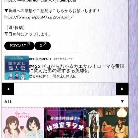
https://www.patreon.com/c/ijinden/posts
▼番組への感想やご意見はこちらからお願いします！
https://forms.gle/pBpM7Zgs2BskExmJ7
【週4投稿】
平日18時にアップします。
PODCAST
X
RECOMMEND
おすすめエピソード
#425 ゼロからわかるカエサル！ローマを帝国
に変えた男の遅すぎる英雄伝
歴史を紐解く！聞き流し偉人伝
◀︎
▶︎