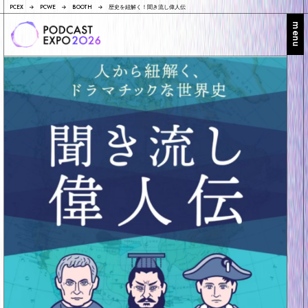
PCEX
PCWE
BOOTH
歴史を紐解く！聞き流し偉人伝
menu