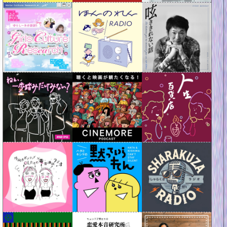
PODCAST WEEKEND 2026 ─ 歴史を紐解く！聞き流し偉人伝 〈 5/9 Sat 10:00 - 18:00 〉